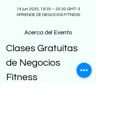
14 jun 2025, 19:30 – 20:30 GMT-3
APRENDE DE NEGOCIOS FITNESS
Acerca del Evento
Clases Gratuitas 
de Negocios 
Fitness
Bienvenido a 
FitGrowth
, donde 
transformamos tu pasión por el fitness en 
un negocio rentable. Aprende cómo 
monetizar tus habilidades y 
conocimientos en el área del fitness a 
través de nuestro método único.
¿Qué Ofrecemos?