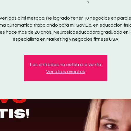
s
nvenidos a mi método! He logrado tener 10 negocios en parale
ma automática trabajando para mi. Soy Lic. en educación físi
es hace mas de 20 años, Neurosicoeducadora graduada en l
especialista en Marketing y negocios fitness USA
Las entradas no están a la venta
Ver otros eventos