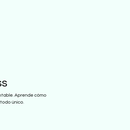
ss
entable. Aprende cómo 
étodo único.