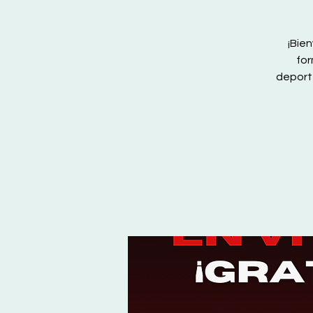
¡Bie
for
deport