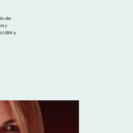
lo de
ca y
a UBA y