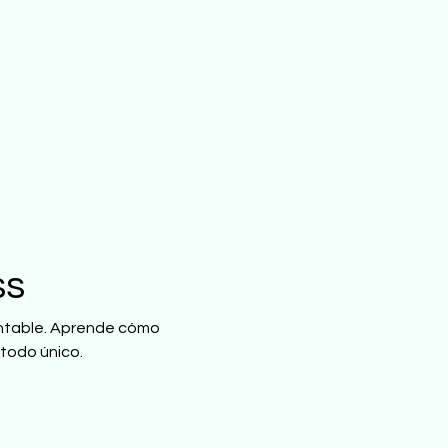
ss
entable. Aprende cómo 
étodo único.