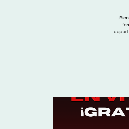
¡Bie
for
deport