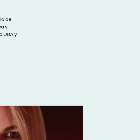
lo de
ca y
a UBA y