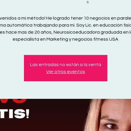
s
nvenidos a mi método! He logrado tener 10 negocios en parale
ma automática trabajando para mi. Soy Lic. en educación físi
es hace mas de 20 años, Neurosicoeducadora graduada en l
especialista en Marketing y negocios fitness USA
Las entradas no están a la venta
Ver otros eventos