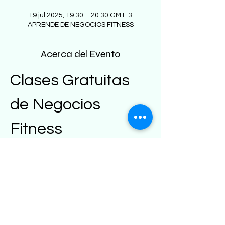
19 jul 2025, 19:30 – 20:30 GMT-3
APRENDE DE NEGOCIOS FITNESS
Acerca del Evento
Clases Gratuitas 
de Negocios 
Fitness
Bienvenido a 
FitGrowth
, donde 
transformamos tu pasión por el fitness en 
un negocio rentable. Aprende cómo 
monetizar tus habilidades y 
conocimientos en el área del fitness a 
través de nuestro método único.
¿Qué Ofrecemos?