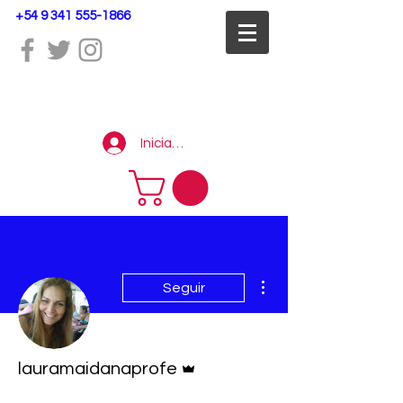
+54 9 341 555-1866
Iniciar sesión
Más acciones
Seguir
Administrador
lauramaidanaprofe